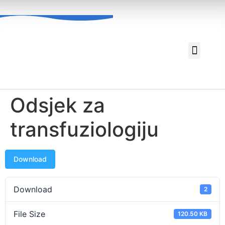
Za pacijente
Javne nabavke
Odsjek za
transfuziologiju
Download
Download
2
File Size
120.50 KB