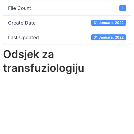
File Count
1
Create Date
31 Januara, 2022
Last Updated
31 Januara, 2022
Odsjek za
transfuziologiju
Opću bolnicu “dr. Mustafa Beganović”
osnovalo je Općinsko vijeće Gračanica
Odlukom o osnivanju zdravstvene ustanove
Opća bolnica Gračanica 24.03.2000. godine.